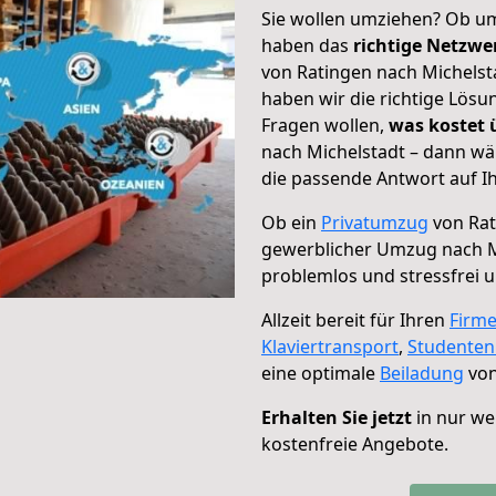
Sie wollen umziehen? Ob um
haben das
richtige Netzw
von Ratingen nach Michelsta
haben wir die richtige Lösu
Fragen wollen,
was kostet
nach Michelstadt – dann wä
die passende Antwort auf Ih
Ob ein
Privatumzug
von Rat
gewerblicher Umzug nach M
problemlos und stressfrei 
Allzeit bereit für Ihren
Firm
Klaviertransport
,
Studente
eine optimale
Beiladung
von
Erhalten Sie jetzt
in nur we
kostenfreie Angebote.