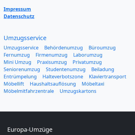
Impressum
Datenschutz
Umzugsservice
Umzugsservice
Behördenumzug
Büroumzug
Fernumzug
Firmenumzug
Laborumzug
Mini Umzug
Praxisumzug
Privatumzug
Seniorenumzug
Studentenumzug
Beiladung
Entrümpelung
Halteverbotszone
Klaviertransport
Möbellift
Haushaltsauflösung
Möbeltaxi
Möbelmitfahrzentrale
Umzugskartons
Europa-Umzüge