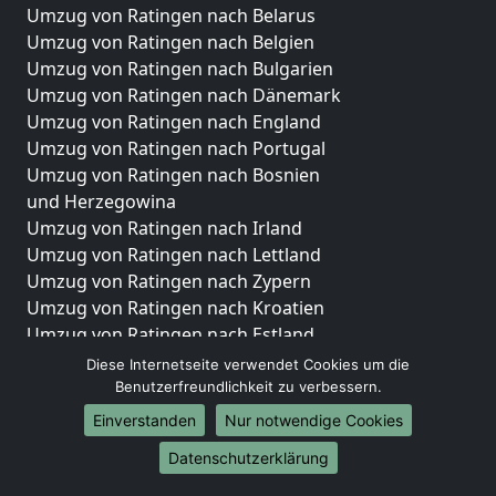
Umzug von Ratingen nach Belarus
Umzug von Ratingen nach Belgien
Umzug von Ratingen nach Bulgarien
Umzug von Ratingen nach Dänemark
Umzug von Ratingen nach England
Umzug von Ratingen nach Portugal
Umzug von Ratingen nach Bosnien
und Herzegowina
Umzug von Ratingen nach Irland
Umzug von Ratingen nach Lettland
Umzug von Ratingen nach Zypern
Umzug von Ratingen nach Kroatien
Umzug von Ratingen nach Estland
Umzug von Ratingen nach Finnland
Diese Internetseite verwendet Cookies um die
Umzug von Ratingen nach Frankreich
Benutzerfreundlichkeit zu verbessern.
Umzug von Ratingen nach Griechenland
Einverstanden
Nur notwendige Cookies
Umzug von Ratingen nach Italien
Datenschutzerklärung
Umzug von Ratingen nach Liechtenstein
Umzug von Ratingen nach Luxemburg