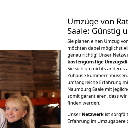
Umzüge von Ra
Saale: Günstig 
Sie planen einen Umzug vo
möchten dabei möglichst
v
genau richtig! Unser Netzw
kostengünstige Umzugsdi
Sie sich um nichts anderes 
Zuhause kümmern müssen. W
umfangreiche Erfahrung m
Naumburg Saale mit jeglic
somit garantieren, dass wi
finden werden.
Unser
Netzwerk
ist sorgfäl
Erfahrung im Umzugsberei