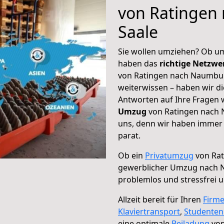
von Ratingen
Saale
Sie wollen umziehen? Ob um
haben das
richtige Netzw
von Ratingen nach Naumburg
weiterwissen – haben wir di
Antworten auf Ihre Fragen 
Umzug
von Ratingen nach 
uns, denn wir haben immer 
parat.
Ob ein
Privatumzug
von Rat
gewerblicher Umzug nach 
problemlos und stressfrei 
Allzeit bereit für Ihren
Firm
Klaviertransport
,
Studente
eine optimale
Beiladung
von