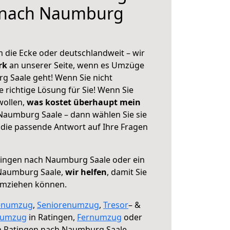
 nach Naumburg
 die Ecke oder deutschlandweit – wir
erk
an unserer Seite, wenn es Umzüge
 Saale geht! Wenn Sie nicht
e richtige Lösung für Sie! Wenn Sie
wollen,
was kostet überhaupt mein
Naumburg Saale – dann wählen Sie sie
die passende Antwort auf Ihre Fragen
ingen nach Naumburg Saale oder ein
Naumburg Saale,
wir helfen
, damit Sie
umziehen können.
enumzug
,
Seniorenumzug
,
Tresor
– &
numzug
in Ratingen,
Fernumzug
oder
 Ratingen nach Naumburg Saale.