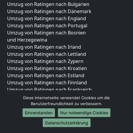
Umzug von Ratingen nach Bulgarien
Umzug von Ratingen nach Dänemark
Umzug von Ratingen nach England
Umzug von Ratingen nach Portugal
Umzug von Ratingen nach Bosnien
und Herzegowina
Umzug von Ratingen nach Irland
Umzug von Ratingen nach Lettland
Umzug von Ratingen nach Zypern
Umzug von Ratingen nach Kroatien
Umzug von Ratingen nach Estland
Umzug von Ratingen nach Finnland
Umzug von Ratingen nach Frankreich
Umzug von Ratingen nach Griechenland
Diese Internetseite verwendet Cookies um die
Umzug von Ratingen nach Italien
Benutzerfreundlichkeit zu verbessern.
Umzug von Ratingen nach Liechtenstein
Einverstanden
Nur notwendige Cookies
Umzug von Ratingen nach Luxemburg
Datenschutzerklärung
Umzug von Ratingen nach Niederlande
Umzug von Ratingen nach Norwegen