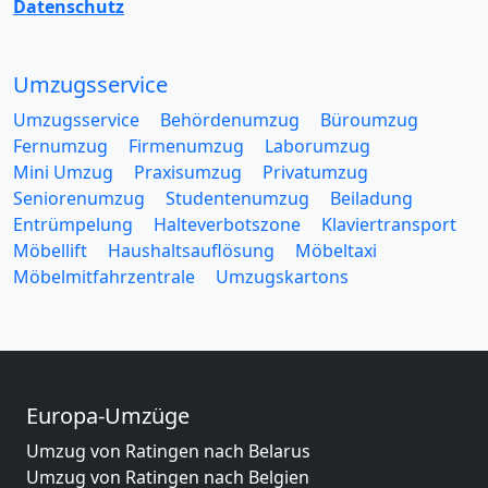
Datenschutz
Umzugsservice
Umzugsservice
Behördenumzug
Büroumzug
Fernumzug
Firmenumzug
Laborumzug
Mini Umzug
Praxisumzug
Privatumzug
Seniorenumzug
Studentenumzug
Beiladung
Entrümpelung
Halteverbotszone
Klaviertransport
Möbellift
Haushaltsauflösung
Möbeltaxi
Möbelmitfahrzentrale
Umzugskartons
Europa-Umzüge
Umzug von Ratingen nach Belarus
Umzug von Ratingen nach Belgien