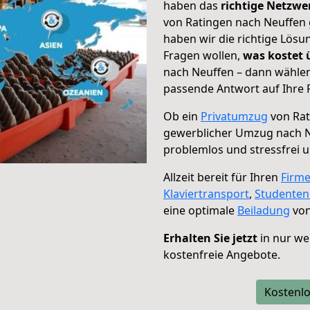
haben das
richtige Netzw
von Ratingen nach Neuffen 
haben wir die richtige Lösu
Fragen wollen,
was kostet
nach Neuffen – dann wählen
passende Antwort auf Ihre 
Ob ein
Privatumzug
von Rat
gewerblicher Umzug nach 
problemlos und stressfrei 
Allzeit bereit für Ihren
Firm
Klaviertransport
,
Studente
eine optimale
Beiladung
von
Erhalten Sie jetzt
in nur we
kostenfreie Angebote.
Kostenlo