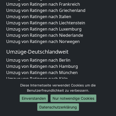
Umzug von Ratingen nach Frankreich
Umzug von Ratingen nach Griechenland
Umzug von Ratingen nach Italien
Umzug von Ratingen nach Liechtenstein
Umzug von Ratingen nach Luxemburg
Umzug von Ratingen nach Niederlande
Umzug von Ratingen nach Norwegen
Umzüge-Deutschlandweit
Umzug von Ratingen nach Berlin
Umzug von Ratingen nach Hamburg
Umzug von Ratingen nach München
Umzug von Ratingen nach Köln
Umzug von Ratingen nach Frankfurt am Main
Diese Internetseite verwendet Cookies um die
Umzug von Ratingen nach Stuttgart
Benutzerfreundlichkeit zu verbessern.
Umzug von Ratingen nach Düsseldorf
Einverstanden
Nur notwendige Cookies
Umzug von Ratingen nach Leipzig
Datenschutzerklärung
Umzug von Ratingen nach Dortmund
Umzug von Ratingen nach Essen