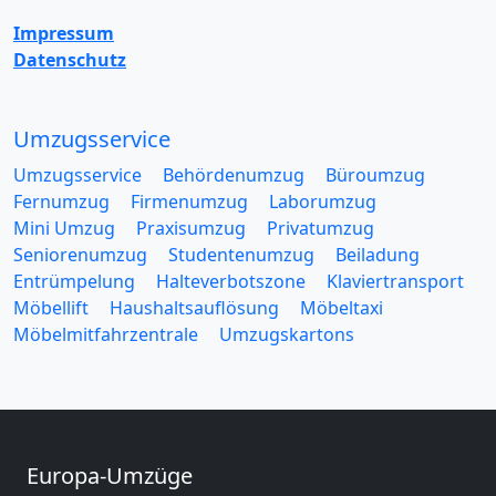
Impressum
Datenschutz
Umzugsservice
Umzugsservice
Behördenumzug
Büroumzug
Fernumzug
Firmenumzug
Laborumzug
Mini Umzug
Praxisumzug
Privatumzug
Seniorenumzug
Studentenumzug
Beiladung
Entrümpelung
Halteverbotszone
Klaviertransport
Möbellift
Haushaltsauflösung
Möbeltaxi
Möbelmitfahrzentrale
Umzugskartons
Europa-Umzüge