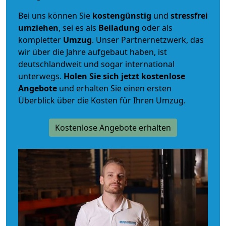
Bei uns können Sie
kostengünstig
und
stressfrei
umziehen
, sei es als
Beiladung
oder als
kompletter
Umzug
. Unser Partnernetzwerk, das
wir über die Jahre aufgebaut haben, ist
deutschlandweit und sogar international
unterwegs.
Holen Sie sich jetzt kostenlose
Angebote
und erhalten Sie einen ersten
Überblick über die Kosten für Ihren Umzug.
Kostenlose Angebote erhalten