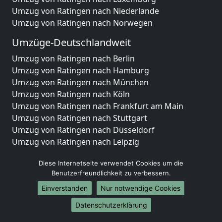
Umzug von Ratingen nach Niederlande
Umzug von Ratingen nach Norwegen
Umzüge-Deutschlandweit
Umzug von Ratingen nach Berlin
Umzug von Ratingen nach Hamburg
Umzug von Ratingen nach München
Umzug von Ratingen nach Köln
Umzug von Ratingen nach Frankfurt am Main
Umzug von Ratingen nach Stuttgart
Umzug von Ratingen nach Düsseldorf
Umzug von Ratingen nach Leipzig
Umzug von Ratingen nach Dortmund
Diese Internetseite verwendet Cookies um die
Umzug von Ratingen nach Essen
Benutzerfreundlichkeit zu verbessern.
Umzug von Ratingen nach Bremen
Umzug von Ratingen nach Dresden
Einverstanden
Nur notwendige Cookies
Umzug von Ratingen nach Hannover
Datenschutzerklärung
Umzug von Ratingen nach Nürnberg