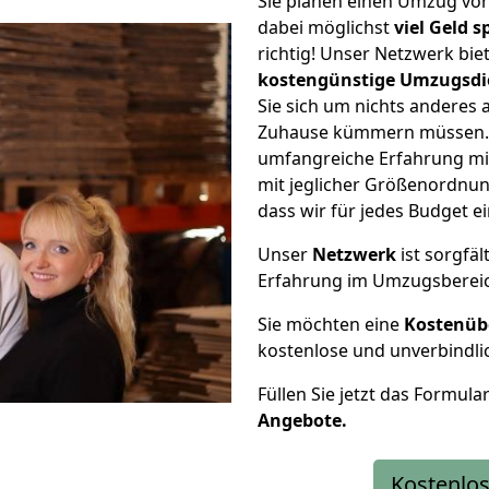
Sie planen einen Umzug vo
dabei möglichst
viel Geld 
richtig! Unser Netzwerk bi
kostengünstige Umzugsdi
Sie sich um nichts anderes 
Zuhause kümmern müssen. W
umfangreiche Erfahrung mi
mit jeglicher Größenordnun
dass wir für jedes Budget 
Unser
Netzwerk
ist sorgfäl
Erfahrung im Umzugsberei
Sie möchten eine
Kostenüb
kostenlose und unverbindli
Füllen Sie jetzt das Formula
Angebote.
Kostenlos