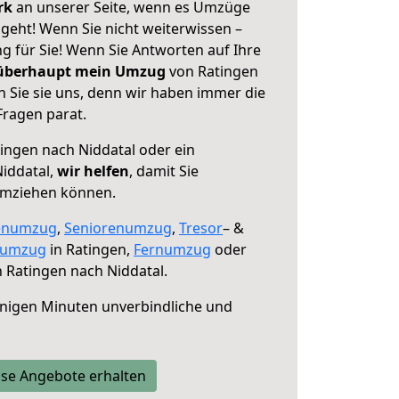
erk
an unserer Seite, wenn es Umzüge
geht! Wenn Sie nicht weiterwissen –
ng für Sie! Wenn Sie Antworten auf Ihre
 überhaupt mein Umzug
von Ratingen
 Sie sie uns, denn wir haben immer die
Fragen parat.
ingen nach Niddatal oder ein
iddatal,
wir helfen
, damit Sie
umziehen können.
enumzug
,
Seniorenumzug
,
Tresor
– &
numzug
in Ratingen,
Fernumzug
oder
 Ratingen nach Niddatal.
nigen Minuten unverbindliche und
se Angebote erhalten