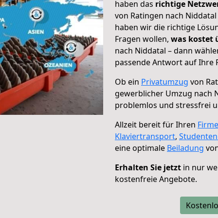
haben das
richtige Netzw
von Ratingen nach Niddatal 
haben wir die richtige Lösu
Fragen wollen,
was kostet
nach Niddatal – dann wählen
passende Antwort auf Ihre 
Ob ein
Privatumzug
von Rat
gewerblicher Umzug nach N
problemlos und stressfrei 
Allzeit bereit für Ihren
Firm
Klaviertransport
,
Studente
eine optimale
Beiladung
von
Erhalten Sie jetzt
in nur we
kostenfreie Angebote.
Kostenlo