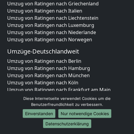
Umzug von Ratingen nach Griechenland
Umzug von Ratingen nach Italien
Umzug von Ratingen nach Liechtenstein
Umzug von Ratingen nach Luxemburg
Umzug von Ratingen nach Niederlande
Umzug von Ratingen nach Norwegen
Umzüge-Deutschlandweit
Umzug von Ratingen nach Berlin
Umzug von Ratingen nach Hamburg
Umzug von Ratingen nach München
Umzug von Ratingen nach Köln
Umzug von Ratingen nach Frankfurt am Main
Umzug von Ratingen nach Stuttgart
Diese Internetseite verwendet Cookies um die
Umzug von Ratingen nach Düsseldorf
Benutzerfreundlichkeit zu verbessern.
Umzug von Ratingen nach Leipzig
Einverstanden
Nur notwendige Cookies
Umzug von Ratingen nach Dortmund
Datenschutzerklärung
Umzug von Ratingen nach Essen
Umzug von Ratingen nach Bremen