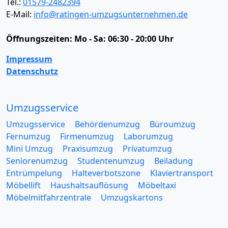
Tel.:
01579-2482394
E-Mail:
info@ratingen-umzugsunternehmen.de
Öffnungszeiten:
Mo - Sa: 06:30 - 20:00 Uhr
Impressum
Datenschutz
Umzugsservice
Umzugsservice
Behördenumzug
Büroumzug
Fernumzug
Firmenumzug
Laborumzug
Mini Umzug
Praxisumzug
Privatumzug
Seniorenumzug
Studentenumzug
Beiladung
Entrümpelung
Halteverbotszone
Klaviertransport
Möbellift
Haushaltsauflösung
Möbeltaxi
Möbelmitfahrzentrale
Umzugskartons