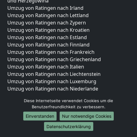
und Herzegowina
Umzug von Ratingen nach Irland
Umzug von Ratingen nach Lettland
Umzug von Ratingen nach Zypern
Umzug von Ratingen nach Kroatien
Umzug von Ratingen nach Estland
Umzug von Ratingen nach Finnland
Umzug von Ratingen nach Frankreich
Umzug von Ratingen nach Griechenland
Umzug von Ratingen nach Italien
Umzug von Ratingen nach Liechtenstein
Umzug von Ratingen nach Luxemburg
Umzug von Ratingen nach Niederlande
Umzug von Ratingen nach Norwegen
Diese Internetseite verwendet Cookies um die
Umzüge-Deutschlandweit
Benutzerfreundlichkeit zu verbessern.
Einverstanden
Nur notwendige Cookies
Umzug von Ratingen nach Berlin
Umzug von Ratingen nach Hamburg
Datenschutzerklärung
Umzug von Ratingen nach München