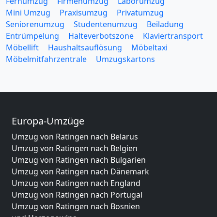
Fernumzug
Firmenumzug
Laborumzug
Mini Umzug
Praxisumzug
Privatumzug
Seniorenumzug
Studentenumzug
Beiladung
Entrümpelung
Halteverbotszone
Klaviertransport
Möbellift
Haushaltsauflösung
Möbeltaxi
Möbelmitfahrzentrale
Umzugskartons
Europa-Umzüge
Umzug von Ratingen nach Belarus
Umzug von Ratingen nach Belgien
Umzug von Ratingen nach Bulgarien
Umzug von Ratingen nach Dänemark
Umzug von Ratingen nach England
Umzug von Ratingen nach Portugal
Umzug von Ratingen nach Bosnien