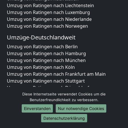
Umzug von Ratingen nach Liechtenstein
Umzug von Ratingen nach Luxemburg
Umzug von Ratingen nach Niederlande
Umzug von Ratingen nach Norwegen
Umzüge-Deutschlandweit
Umzug von Ratingen nach Berlin
Umzug von Ratingen nach Hamburg
Umzug von Ratingen nach München
Umzug von Ratingen nach Köln
Umzug von Ratingen nach Frankfurt am Main
Umzug von Ratingen nach Stuttgart
Umzug von Ratingen nach Düsseldorf
Umzug von Ratingen nach Leipzig
Diese Internetseite verwendet Cookies um die
Benutzerfreundlichkeit zu verbessern.
Umzug von Ratingen nach Dortmund
Umzug von Ratingen nach Essen
Einverstanden
Nur notwendige Cookies
Umzug von Ratingen nach Bremen
Datenschutzerklärung
Umzug von Ratingen nach Dresden