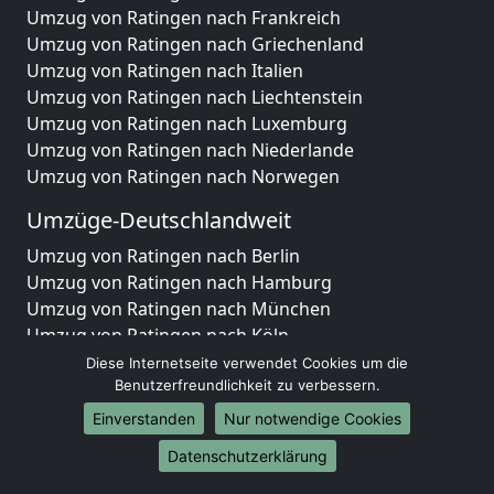
Umzug von Ratingen nach Frankreich
Umzug von Ratingen nach Griechenland
Umzug von Ratingen nach Italien
Umzug von Ratingen nach Liechtenstein
Umzug von Ratingen nach Luxemburg
Umzug von Ratingen nach Niederlande
Umzug von Ratingen nach Norwegen
Umzüge-Deutschlandweit
Umzug von Ratingen nach Berlin
Umzug von Ratingen nach Hamburg
Umzug von Ratingen nach München
Umzug von Ratingen nach Köln
Umzug von Ratingen nach Frankfurt am Main
Diese Internetseite verwendet Cookies um die
Umzug von Ratingen nach Stuttgart
Benutzerfreundlichkeit zu verbessern.
Umzug von Ratingen nach Düsseldorf
Einverstanden
Nur notwendige Cookies
Umzug von Ratingen nach Leipzig
Datenschutzerklärung
Umzug von Ratingen nach Dortmund
Umzug von Ratingen nach Essen