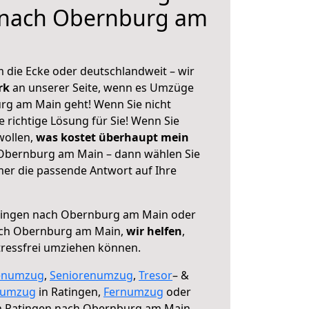
 nach Obernburg am
 die Ecke oder deutschlandweit – wir
erk
an unserer Seite, wenn es Umzüge
rg am Main geht! Wenn Sie nicht
e richtige Lösung für Sie! Wenn Sie
wollen,
was kostet überhaupt mein
Obernburg am Main – dann wählen Sie
mer die passende Antwort auf Ihre
ingen nach Obernburg am Main oder
ach Obernburg am Main,
wir helfen
,
tressfrei umziehen können.
enumzug
,
Seniorenumzug
,
Tresor
– &
numzug
in Ratingen,
Fernumzug
oder
 Ratingen nach Obernburg am Main.