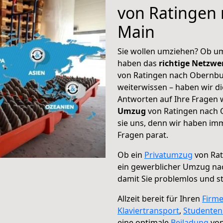
von Ratingen
Main
Sie wollen umziehen? Ob um
haben das
richtige Netzw
von Ratingen nach Obernbu
weiterwissen – haben wir di
Antworten auf Ihre Fragen 
Umzug
von Ratingen nach 
sie uns, denn wir haben im
Fragen parat.
Ob ein
Privatumzug
von Rat
ein gewerblicher Umzug n
damit Sie problemlos und s
Allzeit bereit für Ihren
Firm
Klaviertransport
,
Studente
eine optimale
Beiladung
von