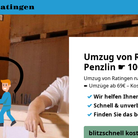
atingen
Umzug von R
Penzlin ☛ 1
Umzug von Ratingen n
➨ Umzüge ab 69€ – Kos
✓
Wir helfen Ihne
✓
Schnell & unverb
✓
Finden Sie das 
blitzschnell ko