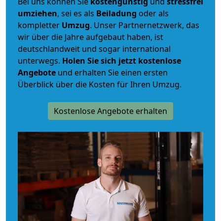
Bei uns können Sie
kostengünstig
und
stressfrei
umziehen
, sei es als
Beiladung
oder als
kompletter
Umzug
. Unser Partnernetzwerk, das
wir über die Jahre aufgebaut haben, ist
deutschlandweit und sogar international
unterwegs.
Holen Sie sich jetzt kostenlose
Angebote
und erhalten Sie einen ersten
Überblick über die Kosten für Ihren Umzug.
Kostenlose Angebote erhalten