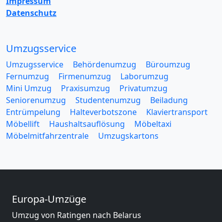
Impressum
Datenschutz
Umzugsservice
Umzugsservice
Behördenumzug
Büroumzug
Fernumzug
Firmenumzug
Laborumzug
Mini Umzug
Praxisumzug
Privatumzug
Seniorenumzug
Studentenumzug
Beiladung
Entrümpelung
Halteverbotszone
Klaviertransport
Möbellift
Haushaltsauflösung
Möbeltaxi
Möbelmitfahrzentrale
Umzugskartons
Europa-Umzüge
Umzug von Ratingen nach Belarus