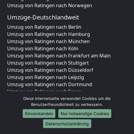
Umzug von Ratingen nach Norwegen
Umzüge-Deutschlandweit
Umzug von Ratingen nach Berlin
Umzug von Ratingen nach Hamburg
Umzug von Ratingen nach München
Umzug von Ratingen nach Köln
Umzug von Ratingen nach Frankfurt am Main
Umzug von Ratingen nach Stuttgart
Umzug von Ratingen nach Düsseldorf
Umzug von Ratingen nach Leipzig
Umzug von Ratingen nach Dortmund
Umzug von Ratingen nach Essen
Umzug von Ratingen nach Bremen
Diese Internetseite verwendet Cookies um die
Benutzerfreundlichkeit zu verbessern.
Umzug von Ratingen nach Dresden
Umzug von Ratingen nach Hannover
Einverstanden
Nur notwendige Cookies
Umzug von Ratingen nach Nürnberg
Datenschutzerklärung
Umzug von Ratingen nach Duisburg