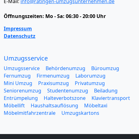
E-Mail:
info@ratingen-umzugsunternehmen.de
Öffnungszeiten:
Mo - Sa: 06:30 - 20:00 Uhr
Impressum
Datenschutz
Umzugsservice
Umzugsservice
Behördenumzug
Büroumzug
Fernumzug
Firmenumzug
Laborumzug
Mini Umzug
Praxisumzug
Privatumzug
Seniorenumzug
Studentenumzug
Beiladung
Entrümpelung
Halteverbotszone
Klaviertransport
Möbellift
Haushaltsauflösung
Möbeltaxi
Möbelmitfahrzentrale
Umzugskartons