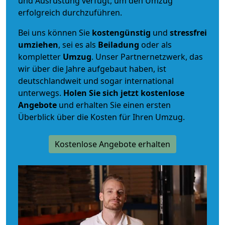
und Ausrüstung verfügt, um den Umzug
erfolgreich durchzuführen.
Bei uns können Sie
kostengünstig
und
stressfrei
umziehen
, sei es als
Beiladung
oder als
kompletter
Umzug
. Unser Partnernetzwerk, das
wir über die Jahre aufgebaut haben, ist
deutschlandweit und sogar international
unterwegs.
Holen Sie sich jetzt kostenlose
Angebote
und erhalten Sie einen ersten
Überblick über die Kosten für Ihren Umzug.
Kostenlose Angebote erhalten