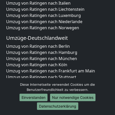
Umzug von Ratingen nach Italien
Umzug von Ratingen nach Liechtenstein
Umzug von Ratingen nach Luxemburg
Umzug von Ratingen nach Niederlande
Umzug von Ratingen nach Norwegen
Umzüge-Deutschlandweit
Umzug von Ratingen nach Berlin
Umzug von Ratingen nach Hamburg
Umzug von Ratingen nach München
Umzug von Ratingen nach Köln
Umzug von Ratingen nach Frankfurt am Main
Umzug von Ratingen nach Stuttgart
Umzug von Ratingen nach Düsseldorf
Diese Internetseite verwendet Cookies um die
Umzug von Ratingen nach Leipzig
Benutzerfreundlichkeit zu verbessern.
Umzug von Ratingen nach Dortmund
Einverstanden
Nur notwendige Cookies
Umzug von Ratingen nach Essen
Datenschutzerklärung
Umzug von Ratingen nach Bremen
Umzug von Ratingen nach Dresden