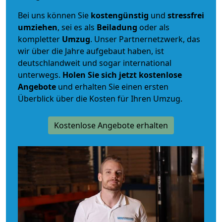
Bei uns können Sie
kostengünstig
und
stressfrei
umziehen
, sei es als
Beiladung
oder als
kompletter
Umzug
. Unser Partnernetzwerk, das
wir über die Jahre aufgebaut haben, ist
deutschlandweit und sogar international
unterwegs.
Holen Sie sich jetzt kostenlose
Angebote
und erhalten Sie einen ersten
Überblick über die Kosten für Ihren Umzug.
Kostenlose Angebote erhalten