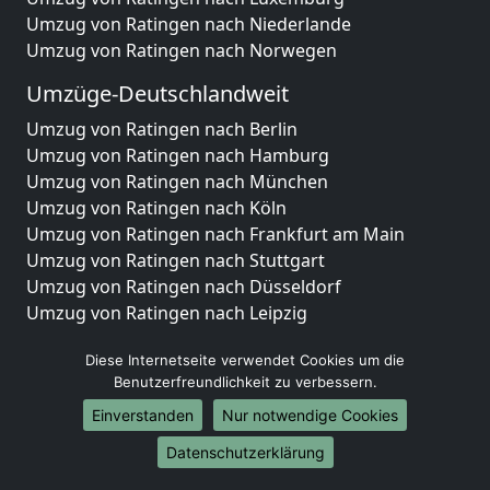
Umzug von Ratingen nach Niederlande
Umzug von Ratingen nach Norwegen
Umzüge-Deutschlandweit
Umzug von Ratingen nach Berlin
Umzug von Ratingen nach Hamburg
Umzug von Ratingen nach München
Umzug von Ratingen nach Köln
Umzug von Ratingen nach Frankfurt am Main
Umzug von Ratingen nach Stuttgart
Umzug von Ratingen nach Düsseldorf
Umzug von Ratingen nach Leipzig
Umzug von Ratingen nach Dortmund
Diese Internetseite verwendet Cookies um die
Umzug von Ratingen nach Essen
Benutzerfreundlichkeit zu verbessern.
Umzug von Ratingen nach Bremen
Umzug von Ratingen nach Dresden
Einverstanden
Nur notwendige Cookies
Umzug von Ratingen nach Hannover
Datenschutzerklärung
Umzug von Ratingen nach Nürnberg