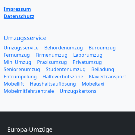
Impressum
Datenschutz
Umzugsservice
Umzugsservice
Behördenumzug
Büroumzug
Fernumzug
Firmenumzug
Laborumzug
Mini Umzug
Praxisumzug
Privatumzug
Seniorenumzug
Studentenumzug
Beiladung
Entrümpelung
Halteverbotszone
Klaviertransport
Möbellift
Haushaltsauflösung
Möbeltaxi
Möbelmitfahrzentrale
Umzugskartons
Europa-Umzüge