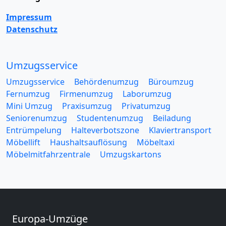
Impressum
Datenschutz
Umzugsservice
Umzugsservice
Behördenumzug
Büroumzug
Fernumzug
Firmenumzug
Laborumzug
Mini Umzug
Praxisumzug
Privatumzug
Seniorenumzug
Studentenumzug
Beiladung
Entrümpelung
Halteverbotszone
Klaviertransport
Möbellift
Haushaltsauflösung
Möbeltaxi
Möbelmitfahrzentrale
Umzugskartons
Europa-Umzüge