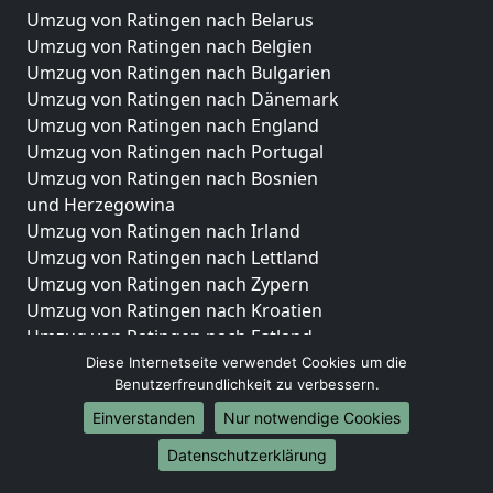
Umzug von Ratingen nach Belarus
Umzug von Ratingen nach Belgien
Umzug von Ratingen nach Bulgarien
Umzug von Ratingen nach Dänemark
Umzug von Ratingen nach England
Umzug von Ratingen nach Portugal
Umzug von Ratingen nach Bosnien
und Herzegowina
Umzug von Ratingen nach Irland
Umzug von Ratingen nach Lettland
Umzug von Ratingen nach Zypern
Umzug von Ratingen nach Kroatien
Umzug von Ratingen nach Estland
Umzug von Ratingen nach Finnland
Diese Internetseite verwendet Cookies um die
Benutzerfreundlichkeit zu verbessern.
Umzug von Ratingen nach Frankreich
Umzug von Ratingen nach Griechenland
Einverstanden
Nur notwendige Cookies
Umzug von Ratingen nach Italien
Datenschutzerklärung
Umzug von Ratingen nach Liechtenstein