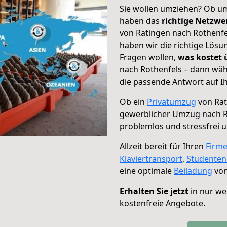
Sie wollen umziehen? Ob um
haben das
richtige Netzw
von Ratingen nach Rothenfel
haben wir die richtige Lösu
Fragen wollen,
was kostet
nach Rothenfels – dann wäh
die passende Antwort auf Ih
Ob ein
Privatumzug
von Rat
gewerblicher Umzug nach R
problemlos und stressfrei 
Allzeit bereit für Ihren
Firm
Klaviertransport
,
Studente
eine optimale
Beiladung
von
Erhalten Sie jetzt
in nur we
kostenfreie Angebote.