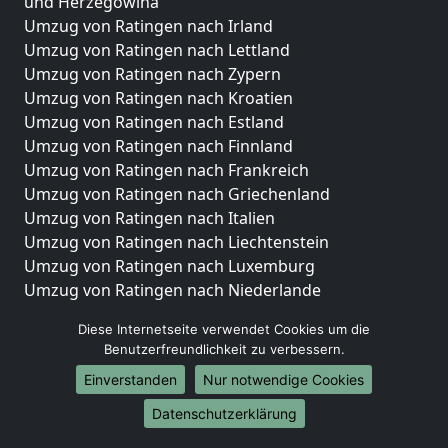
und Herzegowina
Umzug von Ratingen nach Irland
Umzug von Ratingen nach Lettland
Umzug von Ratingen nach Zypern
Umzug von Ratingen nach Kroatien
Umzug von Ratingen nach Estland
Umzug von Ratingen nach Finnland
Umzug von Ratingen nach Frankreich
Umzug von Ratingen nach Griechenland
Umzug von Ratingen nach Italien
Umzug von Ratingen nach Liechtenstein
Umzug von Ratingen nach Luxemburg
Umzug von Ratingen nach Niederlande
Umzug von Ratingen nach Norwegen
Diese Internetseite verwendet Cookies um die
Umzüge-Deutschlandweit
Benutzerfreundlichkeit zu verbessern.
Einverstanden
Nur notwendige Cookies
Umzug von Ratingen nach Berlin
Umzug von Ratingen nach Hamburg
Datenschutzerklärung
Umzug von Ratingen nach München