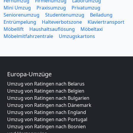
Fernumzug
Firmenumzug
Laborumzug
Mini Umzug
Praxisumzug
Privatumzug
Seniorenumzug
Studentenumzug
Beiladung
Entrümpelung
Halteverbotszone
Klaviertransport
Möbellift
Haushaltsauflösung
Möbeltaxi
Möbelmitfahrzentrale
Umzugskartons
Europa-Umzüge
Umzug von Ratingen nach Belarus
Umzug von Ratingen nach Belgien
Umzug von Ratingen nach Bulgarien
Umzug von Ratingen nach Dänemark
Umzug von Ratingen nach England
Umzug von Ratingen nach Portugal
Umzug von Ratingen nach Bosnien