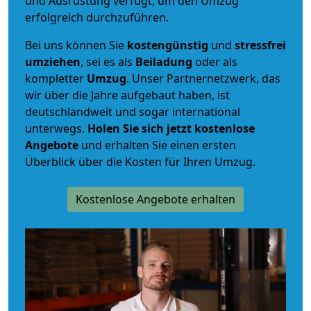
und Ausrüstung verfügt, um den Umzug
erfolgreich durchzuführen.
Bei uns können Sie
kostengünstig
und
stressfrei
umziehen
, sei es als
Beiladung
oder als
kompletter
Umzug
. Unser Partnernetzwerk, das
wir über die Jahre aufgebaut haben, ist
deutschlandweit und sogar international
unterwegs.
Holen Sie sich jetzt kostenlose
Angebote
und erhalten Sie einen ersten
Überblick über die Kosten für Ihren Umzug.
Kostenlose Angebote erhalten