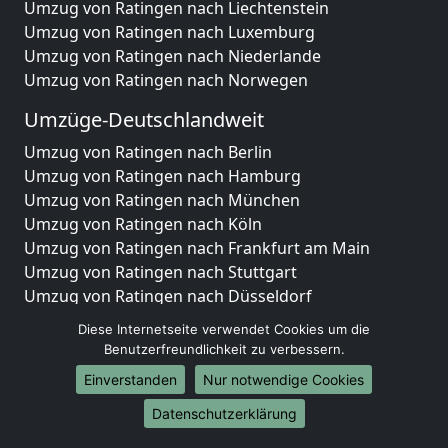
Umzug von Ratingen nach Liechtenstein
Umzug von Ratingen nach Luxemburg
Umzug von Ratingen nach Niederlande
Umzug von Ratingen nach Norwegen
Umzüge-Deutschlandweit
Umzug von Ratingen nach Berlin
Umzug von Ratingen nach Hamburg
Umzug von Ratingen nach München
Umzug von Ratingen nach Köln
Umzug von Ratingen nach Frankfurt am Main
Umzug von Ratingen nach Stuttgart
Umzug von Ratingen nach Düsseldorf
Umzug von Ratingen nach Leipzig
Diese Internetseite verwendet Cookies um die
Umzug von Ratingen nach Dortmund
Benutzerfreundlichkeit zu verbessern.
Umzug von Ratingen nach Essen
Einverstanden
Nur notwendige Cookies
Umzug von Ratingen nach Bremen
Umzug von Ratingen nach Dresden
Datenschutzerklärung
Umzug von Ratingen nach Hannover