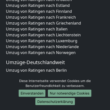
Umzug von Ratingen nach Estland
Umzug von Ratingen nach Finnland
Umzug von Ratingen nach Frankreich
Umzug von Ratingen nach Griechenland
Umzug von Ratingen nach Italien
Umzug von Ratingen nach Liechtenstein
Umzug von Ratingen nach Luxemburg
Umzug von Ratingen nach Niederlande
Umzug von Ratingen nach Norwegen
Umzüge-Deutschlandweit
Umzug von Ratingen nach Berlin
Umzug von Ratingen nach Hamburg
Diese Internetseite verwendet Cookies um die
Umzug von Ratingen nach München
Benutzerfreundlichkeit zu verbessern.
Umzug von Ratingen nach Köln
Umzug von Ratingen nach Frankfurt am Main
Einverstanden
Nur notwendige Cookies
Umzug von Ratingen nach Stuttgart
Datenschutzerklärung
Umzug von Ratingen nach Düsseldorf