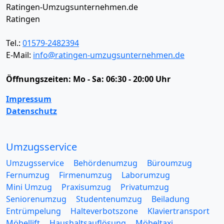
Ratingen-Umzugsunternehmen.de
Ratingen
Tel.:
01579-2482394
E-Mail:
info@ratingen-umzugsunternehmen.de
Öffnungszeiten:
Mo - Sa: 06:30 - 20:00 Uhr
Impressum
Datenschutz
Umzugsservice
Umzugsservice
Behördenumzug
Büroumzug
Fernumzug
Firmenumzug
Laborumzug
Mini Umzug
Praxisumzug
Privatumzug
Seniorenumzug
Studentenumzug
Beiladung
Entrümpelung
Halteverbotszone
Klaviertransport
Möbellift
Haushaltsauflösung
Möbeltaxi