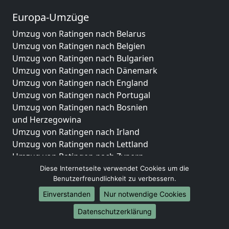
Europa-Umzüge
Umzug von Ratingen nach Belarus
Umzug von Ratingen nach Belgien
Umzug von Ratingen nach Bulgarien
Umzug von Ratingen nach Dänemark
Umzug von Ratingen nach England
Umzug von Ratingen nach Portugal
Umzug von Ratingen nach Bosnien
und Herzegowina
Umzug von Ratingen nach Irland
Umzug von Ratingen nach Lettland
Umzug von Ratingen nach Zypern
Umzug von Ratingen nach Kroatien
Diese Internetseite verwendet Cookies um die
Benutzerfreundlichkeit zu verbessern.
Umzug von Ratingen nach Estland
Umzug von Ratingen nach Finnland
Einverstanden
Nur notwendige Cookies
Umzug von Ratingen nach Frankreich
Datenschutzerklärung
Umzug von Ratingen nach Griechenland