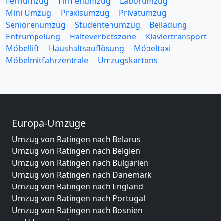
Fernumzug
Firmenumzug
Laborumzug
Mini Umzug
Praxisumzug
Privatumzug
Seniorenumzug
Studentenumzug
Beiladung
Entrümpelung
Halteverbotszone
Klaviertransport
Möbellift
Haushaltsauflösung
Möbeltaxi
Möbelmitfahrzentrale
Umzugskartons
Europa-Umzüge
Umzug von Ratingen nach Belarus
Umzug von Ratingen nach Belgien
Umzug von Ratingen nach Bulgarien
Umzug von Ratingen nach Dänemark
Umzug von Ratingen nach England
Umzug von Ratingen nach Portugal
Umzug von Ratingen nach Bosnien