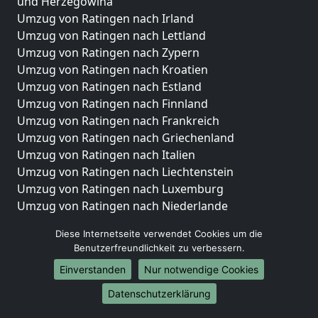
und Herzegowina
Umzug von Ratingen nach Irland
Umzug von Ratingen nach Lettland
Umzug von Ratingen nach Zypern
Umzug von Ratingen nach Kroatien
Umzug von Ratingen nach Estland
Umzug von Ratingen nach Finnland
Umzug von Ratingen nach Frankreich
Umzug von Ratingen nach Griechenland
Umzug von Ratingen nach Italien
Umzug von Ratingen nach Liechtenstein
Umzug von Ratingen nach Luxemburg
Umzug von Ratingen nach Niederlande
Umzug von Ratingen nach Norwegen
Diese Internetseite verwendet Cookies um die
Umzüge-Deutschlandweit
Benutzerfreundlichkeit zu verbessern.
Einverstanden
Nur notwendige Cookies
Umzug von Ratingen nach Berlin
Umzug von Ratingen nach Hamburg
Datenschutzerklärung
Umzug von Ratingen nach München