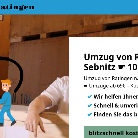
atingen
Umzug von R
Sebnitz ☛ 1
Umzug von Ratingen n
➨ Umzüge ab 69€ – Kos
✓
Wir helfen Ihne
✓
Schnell & unverb
✓
Finden Sie das 
blitzschnell ko