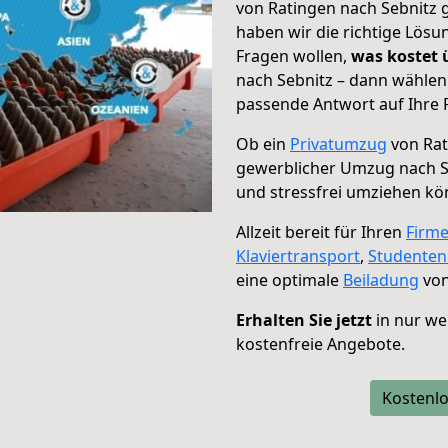
von Ratingen nach Sebnitz g
haben wir die richtige Lösu
Fragen wollen,
was kostet
nach Sebnitz – dann wählen 
passende Antwort auf Ihre 
Ob ein
Privatumzug
von Rat
gewerblicher Umzug nach S
und stressfrei umziehen kö
Allzeit bereit für Ihren
Firm
Klaviertransport
,
Studente
eine optimale
Beiladung
von
Erhalten Sie jetzt
in nur we
kostenfreie Angebote.
Kostenlo