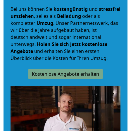
Bei uns können Sie
kostengünstig
und
stressfrei
umziehen
, sei es als
Beiladung
oder als
kompletter
Umzug
. Unser Partnernetzwerk, das
wir über die Jahre aufgebaut haben, ist
deutschlandweit und sogar international
unterwegs.
Holen Sie sich jetzt kostenlose
Angebote
und erhalten Sie einen ersten
Überblick über die Kosten für Ihren Umzug.
Kostenlose Angebote erhalten