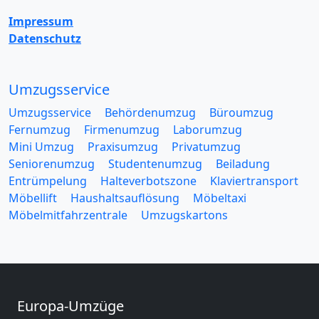
Impressum
Datenschutz
Umzugsservice
Umzugsservice
Behördenumzug
Büroumzug
Fernumzug
Firmenumzug
Laborumzug
Mini Umzug
Praxisumzug
Privatumzug
Seniorenumzug
Studentenumzug
Beiladung
Entrümpelung
Halteverbotszone
Klaviertransport
Möbellift
Haushaltsauflösung
Möbeltaxi
Möbelmitfahrzentrale
Umzugskartons
Europa-Umzüge