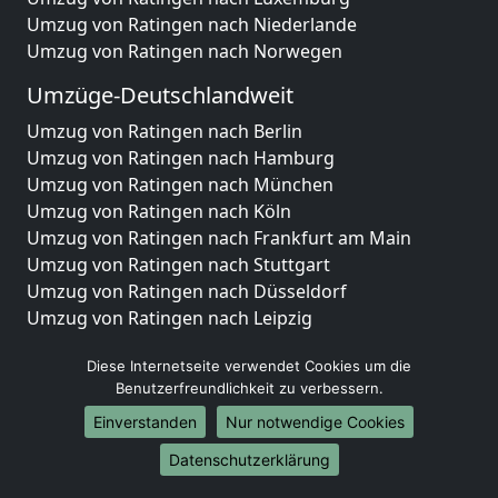
Umzug von Ratingen nach Niederlande
Umzug von Ratingen nach Norwegen
Umzüge-Deutschlandweit
Umzug von Ratingen nach Berlin
Umzug von Ratingen nach Hamburg
Umzug von Ratingen nach München
Umzug von Ratingen nach Köln
Umzug von Ratingen nach Frankfurt am Main
Umzug von Ratingen nach Stuttgart
Umzug von Ratingen nach Düsseldorf
Umzug von Ratingen nach Leipzig
Umzug von Ratingen nach Dortmund
Diese Internetseite verwendet Cookies um die
Umzug von Ratingen nach Essen
Benutzerfreundlichkeit zu verbessern.
Umzug von Ratingen nach Bremen
Umzug von Ratingen nach Dresden
Einverstanden
Nur notwendige Cookies
Umzug von Ratingen nach Hannover
Datenschutzerklärung
Umzug von Ratingen nach Nürnberg