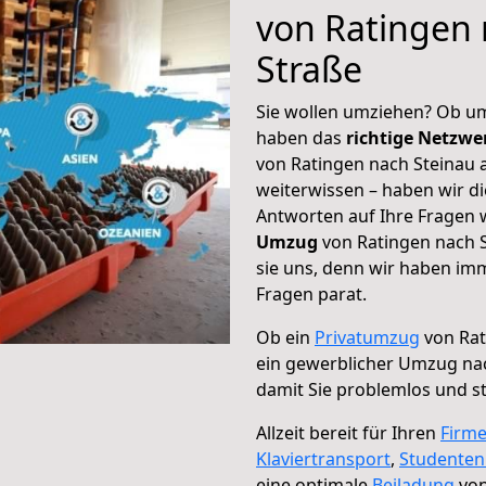
von Ratingen 
Straße
Sie wollen umziehen? Ob um
haben das
richtige Netzw
von Ratingen nach Steinau a
weiterwissen – haben wir di
Antworten auf Ihre Fragen 
Umzug
von Ratingen nach S
sie uns, denn wir haben im
Fragen parat.
Ob ein
Privatumzug
von Rat
ein gewerblicher Umzug nac
damit Sie problemlos und s
Allzeit bereit für Ihren
Firm
Klaviertransport
,
Studente
eine optimale
Beiladung
von