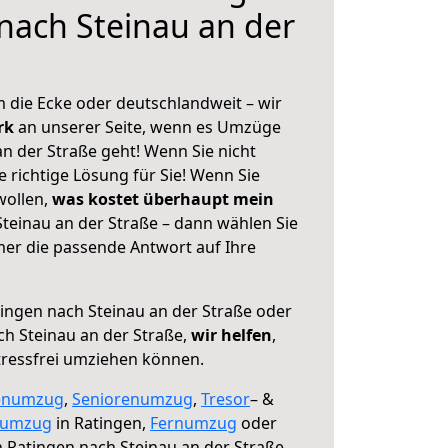
nach Steinau an der
 die Ecke oder deutschlandweit – wir
erk
an unserer Seite, wenn es Umzüge
n der Straße geht! Wenn Sie nicht
e richtige Lösung für Sie! Wenn Sie
wollen,
was kostet überhaupt mein
teinau an der Straße – dann wählen Sie
mer die passende Antwort auf Ihre
ingen nach Steinau an der Straße oder
h Steinau an der Straße,
wir helfen
,
tressfrei umziehen können.
enumzug
,
Seniorenumzug
,
Tresor
– &
numzug
in Ratingen,
Fernumzug
oder
 Ratingen nach Steinau an der Straße.