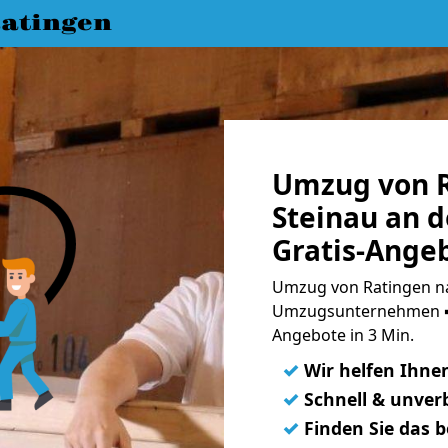
atingen
Umzug von R
Steinau an d
Gratis-Ange
Umzug von Ratingen nac
Umzugsunternehmen ➨
Angebote in 3 Min.
✓
Wir helfen Ihne
✓
Schnell & unverb
✓
Finden Sie das 