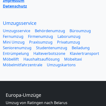
Impressum
Datenschutz
Umzugsservice
Umzugsservice
Behördenumzug
Büroumzug
Fernumzug
Firmenumzug
Laborumzug
Mini Umzug
Praxisumzug
Privatumzug
Seniorenumzug
Studentenumzug
Beiladung
Entrümpelung
Halteverbotszone
Klaviertransport
Möbellift
Haushaltsauflösung
Möbeltaxi
Möbelmitfahrzentrale
Umzugskartons
Europa-Umzüge
Umzug von Ratingen nach Belarus