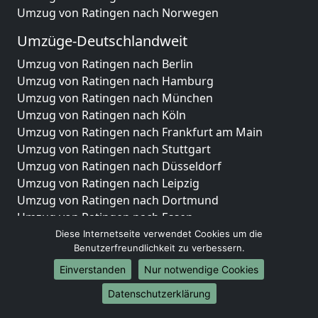
Umzug von Ratingen nach Norwegen
Umzüge-Deutschlandweit
Umzug von Ratingen nach Berlin
Umzug von Ratingen nach Hamburg
Umzug von Ratingen nach München
Umzug von Ratingen nach Köln
Umzug von Ratingen nach Frankfurt am Main
Umzug von Ratingen nach Stuttgart
Umzug von Ratingen nach Düsseldorf
Umzug von Ratingen nach Leipzig
Umzug von Ratingen nach Dortmund
Umzug von Ratingen nach Essen
Umzug von Ratingen nach Bremen
Diese Internetseite verwendet Cookies um die
Benutzerfreundlichkeit zu verbessern.
Umzug von Ratingen nach Dresden
Umzug von Ratingen nach Hannover
Einverstanden
Nur notwendige Cookies
Umzug von Ratingen nach Nürnberg
Datenschutzerklärung
Umzug von Ratingen nach Duisburg