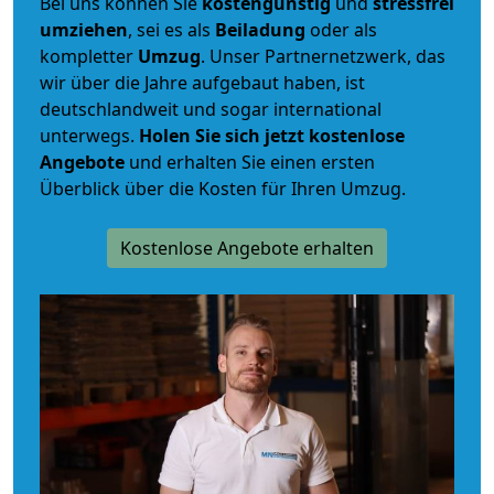
Bei uns können Sie
kostengünstig
und
stressfrei
umziehen
, sei es als
Beiladung
oder als
kompletter
Umzug
. Unser Partnernetzwerk, das
wir über die Jahre aufgebaut haben, ist
deutschlandweit und sogar international
unterwegs.
Holen Sie sich jetzt kostenlose
Angebote
und erhalten Sie einen ersten
Überblick über die Kosten für Ihren Umzug.
Kostenlose Angebote erhalten