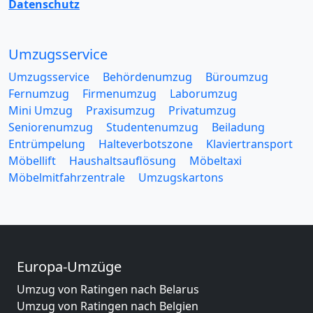
Datenschutz
Umzugsservice
Umzugsservice
Behördenumzug
Büroumzug
Fernumzug
Firmenumzug
Laborumzug
Mini Umzug
Praxisumzug
Privatumzug
Seniorenumzug
Studentenumzug
Beiladung
Entrümpelung
Halteverbotszone
Klaviertransport
Möbellift
Haushaltsauflösung
Möbeltaxi
Möbelmitfahrzentrale
Umzugskartons
Europa-Umzüge
Umzug von Ratingen nach Belarus
Umzug von Ratingen nach Belgien