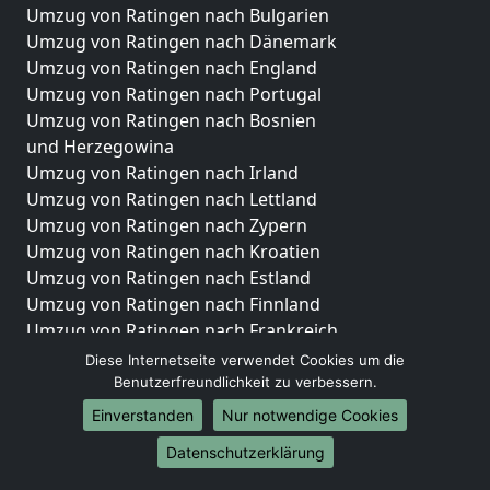
Umzug von Ratingen nach Bulgarien
Umzug von Ratingen nach Dänemark
Umzug von Ratingen nach England
Umzug von Ratingen nach Portugal
Umzug von Ratingen nach Bosnien
und Herzegowina
Umzug von Ratingen nach Irland
Umzug von Ratingen nach Lettland
Umzug von Ratingen nach Zypern
Umzug von Ratingen nach Kroatien
Umzug von Ratingen nach Estland
Umzug von Ratingen nach Finnland
Umzug von Ratingen nach Frankreich
Umzug von Ratingen nach Griechenland
Diese Internetseite verwendet Cookies um die
Umzug von Ratingen nach Italien
Benutzerfreundlichkeit zu verbessern.
Umzug von Ratingen nach Liechtenstein
Einverstanden
Nur notwendige Cookies
Umzug von Ratingen nach Luxemburg
Datenschutzerklärung
Umzug von Ratingen nach Niederlande
Umzug von Ratingen nach Norwegen