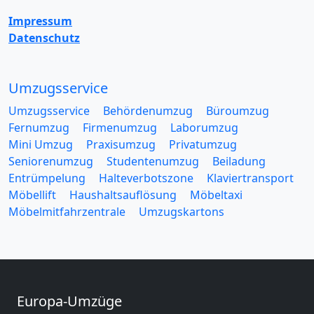
Impressum
Datenschutz
Umzugsservice
Umzugsservice
Behördenumzug
Büroumzug
Fernumzug
Firmenumzug
Laborumzug
Mini Umzug
Praxisumzug
Privatumzug
Seniorenumzug
Studentenumzug
Beiladung
Entrümpelung
Halteverbotszone
Klaviertransport
Möbellift
Haushaltsauflösung
Möbeltaxi
Möbelmitfahrzentrale
Umzugskartons
Europa-Umzüge