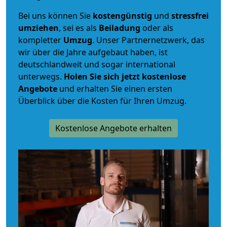
Bei uns können Sie
kostengünstig
und
stressfrei
umziehen
, sei es als
Beiladung
oder als
kompletter
Umzug
. Unser Partnernetzwerk, das
wir über die Jahre aufgebaut haben, ist
deutschlandweit und sogar international
unterwegs.
Holen Sie sich jetzt kostenlose
Angebote
und erhalten Sie einen ersten
Überblick über die Kosten für Ihren Umzug.
Kostenlose Angebote erhalten