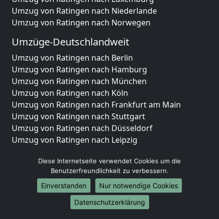
Umzug von Ratingen nach Niederlande
Umzug von Ratingen nach Norwegen
Umzüge-Deutschlandweit
Umzug von Ratingen nach Berlin
Umzug von Ratingen nach Hamburg
Umzug von Ratingen nach München
Umzug von Ratingen nach Köln
Umzug von Ratingen nach Frankfurt am Main
Umzug von Ratingen nach Stuttgart
Umzug von Ratingen nach Düsseldorf
Umzug von Ratingen nach Leipzig
Umzug von Ratingen nach Dortmund
Diese Internetseite verwendet Cookies um die
Umzug von Ratingen nach Essen
Benutzerfreundlichkeit zu verbessern.
Umzug von Ratingen nach Bremen
Umzug von Ratingen nach Dresden
Einverstanden
Nur notwendige Cookies
Umzug von Ratingen nach Hannover
Datenschutzerklärung
Umzug von Ratingen nach Nürnberg