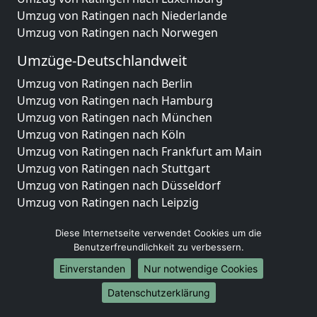
Umzug von Ratingen nach Niederlande
Umzug von Ratingen nach Norwegen
Umzüge-Deutschlandweit
Umzug von Ratingen nach Berlin
Umzug von Ratingen nach Hamburg
Umzug von Ratingen nach München
Umzug von Ratingen nach Köln
Umzug von Ratingen nach Frankfurt am Main
Umzug von Ratingen nach Stuttgart
Umzug von Ratingen nach Düsseldorf
Umzug von Ratingen nach Leipzig
Umzug von Ratingen nach Dortmund
Diese Internetseite verwendet Cookies um die
Umzug von Ratingen nach Essen
Benutzerfreundlichkeit zu verbessern.
Umzug von Ratingen nach Bremen
Umzug von Ratingen nach Dresden
Einverstanden
Nur notwendige Cookies
Umzug von Ratingen nach Hannover
Datenschutzerklärung
Umzug von Ratingen nach Nürnberg