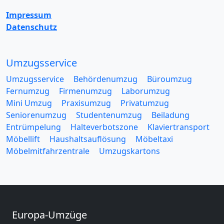
Impressum
Datenschutz
Umzugsservice
Umzugsservice
Behördenumzug
Büroumzug
Fernumzug
Firmenumzug
Laborumzug
Mini Umzug
Praxisumzug
Privatumzug
Seniorenumzug
Studentenumzug
Beiladung
Entrümpelung
Halteverbotszone
Klaviertransport
Möbellift
Haushaltsauflösung
Möbeltaxi
Möbelmitfahrzentrale
Umzugskartons
Europa-Umzüge