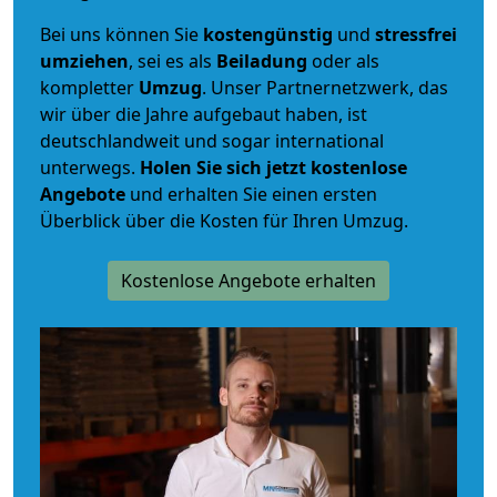
Bei uns können Sie
kostengünstig
und
stressfrei
umziehen
, sei es als
Beiladung
oder als
kompletter
Umzug
. Unser Partnernetzwerk, das
wir über die Jahre aufgebaut haben, ist
deutschlandweit und sogar international
unterwegs.
Holen Sie sich jetzt kostenlose
Angebote
und erhalten Sie einen ersten
Überblick über die Kosten für Ihren Umzug.
Kostenlose Angebote erhalten