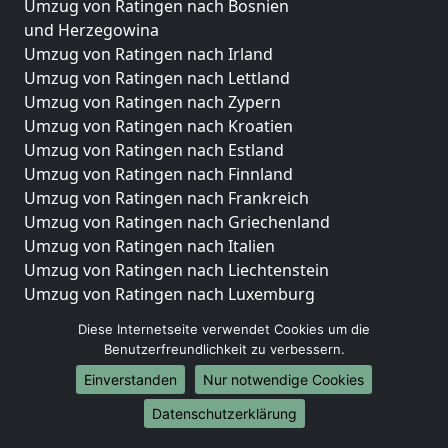
Umzug von Ratingen nach Bosnien
und Herzegowina
Umzug von Ratingen nach Irland
Umzug von Ratingen nach Lettland
Umzug von Ratingen nach Zypern
Umzug von Ratingen nach Kroatien
Umzug von Ratingen nach Estland
Umzug von Ratingen nach Finnland
Umzug von Ratingen nach Frankreich
Umzug von Ratingen nach Griechenland
Umzug von Ratingen nach Italien
Umzug von Ratingen nach Liechtenstein
Umzug von Ratingen nach Luxemburg
Umzug von Ratingen nach Niederlande
Diese Internetseite verwendet Cookies um die
Umzug von Ratingen nach Norwegen
Benutzerfreundlichkeit zu verbessern.
Umzüge-Deutschlandweit
Einverstanden
Nur notwendige Cookies
Umzug von Ratingen nach Berlin
Datenschutzerklärung
Umzug von Ratingen nach Hamburg