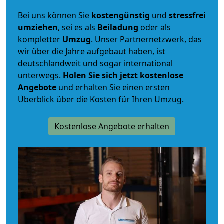
Bei uns können Sie
kostengünstig
und
stressfrei
umziehen
, sei es als
Beiladung
oder als
kompletter
Umzug
. Unser Partnernetzwerk, das
wir über die Jahre aufgebaut haben, ist
deutschlandweit und sogar international
unterwegs.
Holen Sie sich jetzt kostenlose
Angebote
und erhalten Sie einen ersten
Überblick über die Kosten für Ihren Umzug.
Kostenlose Angebote erhalten