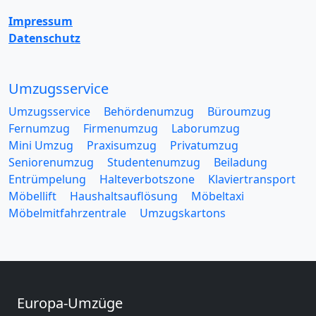
Impressum
Datenschutz
Umzugsservice
Umzugsservice
Behördenumzug
Büroumzug
Fernumzug
Firmenumzug
Laborumzug
Mini Umzug
Praxisumzug
Privatumzug
Seniorenumzug
Studentenumzug
Beiladung
Entrümpelung
Halteverbotszone
Klaviertransport
Möbellift
Haushaltsauflösung
Möbeltaxi
Möbelmitfahrzentrale
Umzugskartons
Europa-Umzüge