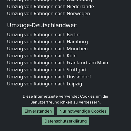
Umzug von Ratingen nach Niederlande
Umzug von Ratingen nach Norwegen
Umzüge-Deutschlandweit
Umzug von Ratingen nach Berlin
Umzug von Ratingen nach Hamburg
Umzug von Ratingen nach München
Umzug von Ratingen nach Köln
Umzug von Ratingen nach Frankfurt am Main
Umzug von Ratingen nach Stuttgart
Umzug von Ratingen nach Düsseldorf
Umzug von Ratingen nach Leipzig
Umzug von Ratingen nach Dortmund
Diese Internetseite verwendet Cookies um die
Umzug von Ratingen nach Essen
Benutzerfreundlichkeit zu verbessern.
Umzug von Ratingen nach Bremen
Umzug von Ratingen nach Dresden
Einverstanden
Nur notwendige Cookies
Umzug von Ratingen nach Hannover
Datenschutzerklärung
Umzug von Ratingen nach Nürnberg