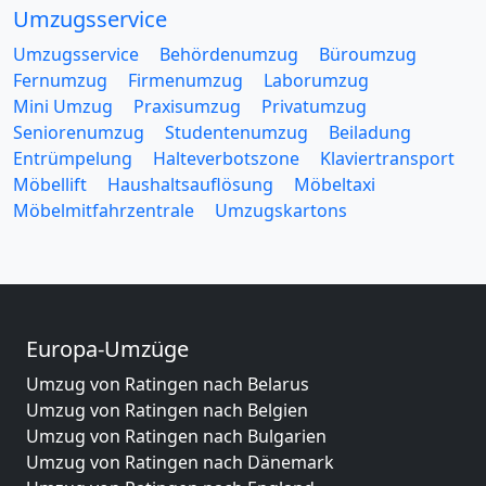
Umzugsservice
Umzugsservice
Behördenumzug
Büroumzug
Fernumzug
Firmenumzug
Laborumzug
Mini Umzug
Praxisumzug
Privatumzug
Seniorenumzug
Studentenumzug
Beiladung
Entrümpelung
Halteverbotszone
Klaviertransport
Möbellift
Haushaltsauflösung
Möbeltaxi
Möbelmitfahrzentrale
Umzugskartons
Europa-Umzüge
Umzug von Ratingen nach Belarus
Umzug von Ratingen nach Belgien
Umzug von Ratingen nach Bulgarien
Umzug von Ratingen nach Dänemark