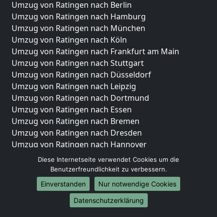
Umzug von Ratingen nach Berlin
Umzug von Ratingen nach Hamburg
Umzug von Ratingen nach München
Umzug von Ratingen nach Köln
Umzug von Ratingen nach Frankfurt am Main
Umzug von Ratingen nach Stuttgart
Umzug von Ratingen nach Düsseldorf
Umzug von Ratingen nach Leipzig
Umzug von Ratingen nach Dortmund
Umzug von Ratingen nach Essen
Umzug von Ratingen nach Bremen
Umzug von Ratingen nach Dresden
Umzug von Ratingen nach Hannover
Umzug von Ratingen nach Nürnberg
Diese Internetseite verwendet Cookies um die
Umzug von Ratingen nach Duisburg
Benutzerfreundlichkeit zu verbessern.
Umzug von Ratingen nach Bochum
Einverstanden
Nur notwendige Cookies
Umzug von Ratingen nach Wuppertal
Datenschutzerklärung
Umzug von Ratingen nach Bielefeld
Umzug von Ratingen nach Bonn