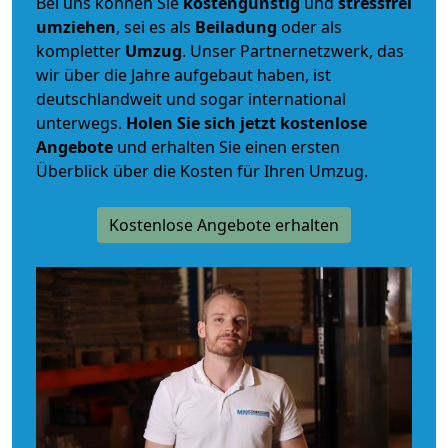
Bei uns können Sie
kostengünstig
und
stressfrei
umziehen
, sei es als
Beiladung
oder als
kompletter
Umzug
. Unser Partnernetzwerk, das
wir über die Jahre aufgebaut haben, ist
deutschlandweit und sogar international
unterwegs.
Holen Sie sich jetzt kostenlose
Angebote
und erhalten Sie einen ersten
Überblick über die Kosten für Ihren Umzug.
Kostenlose Angebote erhalten