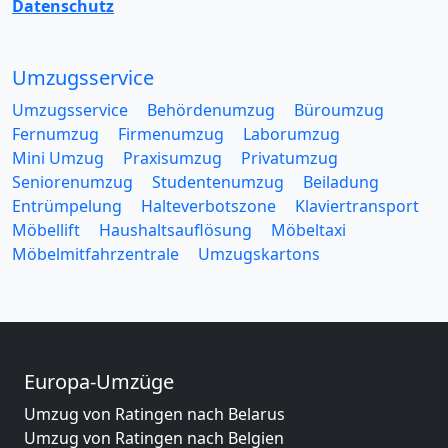
Datenschutz
Umzugsservice
Umzugsservice
Behördenumzug
Büroumzug
Fernumzug
Firmenumzug
Laborumzug
Mini Umzug
Praxisumzug
Privatumzug
Seniorenumzug
Studentenumzug
Beiladung
Entrümpelung
Halteverbotszone
Klaviertransport
Möbellift
Haushaltsauflösung
Möbeltaxi
Möbelmitfahrzentrale
Umzugskartons
Europa-Umzüge
Umzug von Ratingen nach Belarus
Umzug von Ratingen nach Belgien