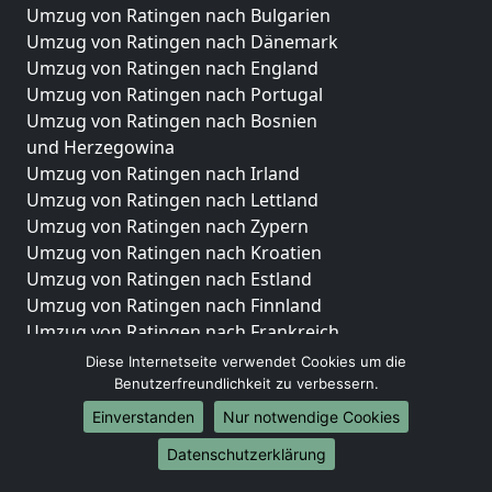
Umzug von Ratingen nach Bulgarien
Umzug von Ratingen nach Dänemark
Umzug von Ratingen nach England
Umzug von Ratingen nach Portugal
Umzug von Ratingen nach Bosnien
und Herzegowina
Umzug von Ratingen nach Irland
Umzug von Ratingen nach Lettland
Umzug von Ratingen nach Zypern
Umzug von Ratingen nach Kroatien
Umzug von Ratingen nach Estland
Umzug von Ratingen nach Finnland
Umzug von Ratingen nach Frankreich
Umzug von Ratingen nach Griechenland
Diese Internetseite verwendet Cookies um die
Umzug von Ratingen nach Italien
Benutzerfreundlichkeit zu verbessern.
Umzug von Ratingen nach Liechtenstein
Einverstanden
Nur notwendige Cookies
Umzug von Ratingen nach Luxemburg
Datenschutzerklärung
Umzug von Ratingen nach Niederlande
Umzug von Ratingen nach Norwegen