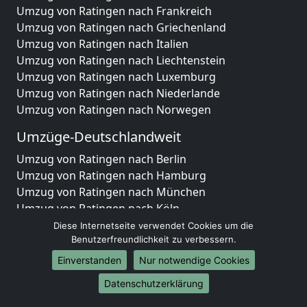
Umzug von Ratingen nach Frankreich
Umzug von Ratingen nach Griechenland
Umzug von Ratingen nach Italien
Umzug von Ratingen nach Liechtenstein
Umzug von Ratingen nach Luxemburg
Umzug von Ratingen nach Niederlande
Umzug von Ratingen nach Norwegen
Umzüge-Deutschlandweit
Umzug von Ratingen nach Berlin
Umzug von Ratingen nach Hamburg
Umzug von Ratingen nach München
Umzug von Ratingen nach Köln
Umzug von Ratingen nach Frankfurt am Main
Diese Internetseite verwendet Cookies um die
Umzug von Ratingen nach Stuttgart
Benutzerfreundlichkeit zu verbessern.
Umzug von Ratingen nach Düsseldorf
Einverstanden
Nur notwendige Cookies
Umzug von Ratingen nach Leipzig
Datenschutzerklärung
Umzug von Ratingen nach Dortmund
Umzug von Ratingen nach Essen