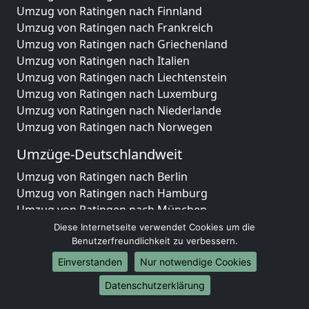
Umzug von Ratingen nach Finnland
Umzug von Ratingen nach Frankreich
Umzug von Ratingen nach Griechenland
Umzug von Ratingen nach Italien
Umzug von Ratingen nach Liechtenstein
Umzug von Ratingen nach Luxemburg
Umzug von Ratingen nach Niederlande
Umzug von Ratingen nach Norwegen
Umzüge-Deutschlandweit
Umzug von Ratingen nach Berlin
Umzug von Ratingen nach Hamburg
Umzug von Ratingen nach München
Umzug von Ratingen nach Köln
Diese Internetseite verwendet Cookies um die
Umzug von Ratingen nach Frankfurt am Main
Benutzerfreundlichkeit zu verbessern.
Umzug von Ratingen nach Stuttgart
Einverstanden
Nur notwendige Cookies
Umzug von Ratingen nach Düsseldorf
Datenschutzerklärung
Umzug von Ratingen nach Leipzig
Umzug von Ratingen nach Dortmund