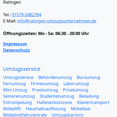
Ratingen
Tel.:
01579-2482394
E-Mail:
info@ratingen-umzugsunternehmen.de
Öffnungszeiten:
Mo - Sa: 06:30 - 20:00 Uhr
Impressum
Datenschutz
Umzugsservice
Umzugsservice
Behördenumzug
Büroumzug
Fernumzug
Firmenumzug
Laborumzug
Mini Umzug
Praxisumzug
Privatumzug
Seniorenumzug
Studentenumzug
Beiladung
Entrümpelung
Halteverbotszone
Klaviertransport
Möbellift
Haushaltsauflösung
Möbeltaxi
Möbelmitfahrzentrale
Umzugskartons