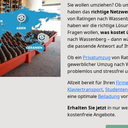
Sie wollen umziehen? Ob um
haben das
richtige Netzw
von Ratingen nach Wassenbe
haben wir die richtige Lösu
Fragen wollen,
was kostet
nach Wassenberg – dann wä
die passende Antwort auf Ih
Ob ein
Privatumzug
von Rat
gewerblicher Umzug nach 
problemlos und stressfrei 
Allzeit bereit für Ihren
Firm
Klaviertransport
,
Studente
eine optimale
Beiladung
von
Erhalten Sie jetzt
in nur we
kostenfreie Angebote.