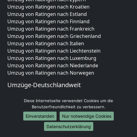
Umzug von Ratingen nach Kroatien
Umzug von Ratingen nach Estland
Umzug von Ratingen nach Finnland
Umzug von Ratingen nach Frankreich
Umzug von Ratingen nach Griechenland
Umzug von Ratingen nach Italien
Umzug von Ratingen nach Liechtenstein
Umzug von Ratingen nach Luxemburg
Umzug von Ratingen nach Niederlande
Umzug von Ratingen nach Norwegen
Umzüge-Deutschlandweit
Umzug von Ratingen nach Berlin
Diese Internetseite verwendet Cookies um die
Umzug von Ratingen nach Hamburg
Benutzerfreundlichkeit zu verbessern.
Umzug von Ratingen nach München
Umzug von Ratingen nach Köln
Einverstanden
Nur notwendige Cookies
Umzug von Ratingen nach Frankfurt am Main
Datenschutzerklärung
Umzug von Ratingen nach Stuttgart