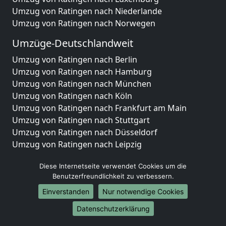
Umzug von Ratingen nach Niederlande
Umzug von Ratingen nach Norwegen
Umzüge-Deutschlandweit
Umzug von Ratingen nach Berlin
Umzug von Ratingen nach Hamburg
Umzug von Ratingen nach München
Umzug von Ratingen nach Köln
Umzug von Ratingen nach Frankfurt am Main
Umzug von Ratingen nach Stuttgart
Umzug von Ratingen nach Düsseldorf
Umzug von Ratingen nach Leipzig
Umzug von Ratingen nach Dortmund
Diese Internetseite verwendet Cookies um die
Umzug von Ratingen nach Essen
Benutzerfreundlichkeit zu verbessern.
Umzug von Ratingen nach Bremen
Umzug von Ratingen nach Dresden
Einverstanden
Nur notwendige Cookies
Umzug von Ratingen nach Hannover
Datenschutzerklärung
Umzug von Ratingen nach Nürnberg