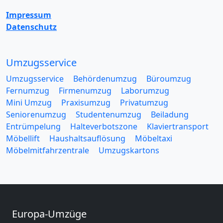
Impressum
Datenschutz
Umzugsservice
Umzugsservice
Behördenumzug
Büroumzug
Fernumzug
Firmenumzug
Laborumzug
Mini Umzug
Praxisumzug
Privatumzug
Seniorenumzug
Studentenumzug
Beiladung
Entrümpelung
Halteverbotszone
Klaviertransport
Möbellift
Haushaltsauflösung
Möbeltaxi
Möbelmitfahrzentrale
Umzugskartons
Europa-Umzüge