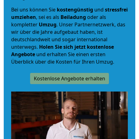
Bei uns können Sie
kostengünstig
und
stressfrei
umziehen
, sei es als
Beiladung
oder als
kompletter
Umzug
. Unser Partnernetzwerk, das
wir über die Jahre aufgebaut haben, ist
deutschlandweit und sogar international
unterwegs.
Holen Sie sich jetzt kostenlose
Angebote
und erhalten Sie einen ersten
Überblick über die Kosten für Ihren Umzug.
Kostenlose Angebote erhalten