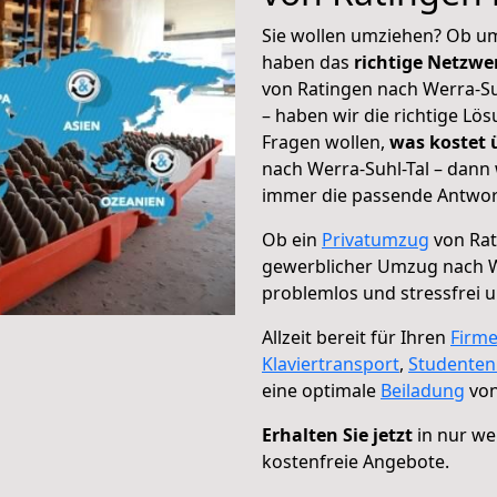
Sie wollen umziehen? Ob um
haben das
richtige Netzw
von Ratingen nach Werra-Suh
– haben wir die richtige Lö
Fragen wollen,
was kostet
nach Werra-Suhl-Tal – dann 
immer die passende Antwort
Ob ein
Privatumzug
von Rat
gewerblicher Umzug nach W
problemlos und stressfrei 
Allzeit bereit für Ihren
Firm
Klaviertransport
,
Studente
eine optimale
Beiladung
von
Erhalten Sie jetzt
in nur we
kostenfreie Angebote.