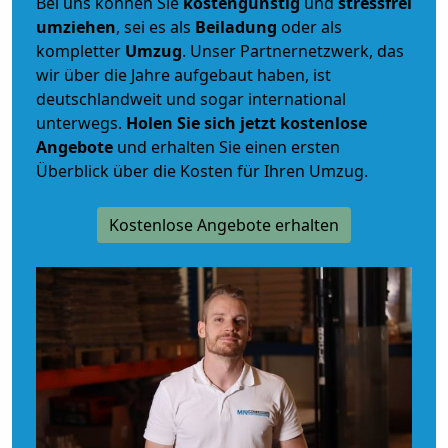
Bei uns können Sie
kostengünstig
und
stressfrei
umziehen
, sei es als
Beiladung
oder als
kompletter
Umzug
. Unser Partnernetzwerk, das
wir über die Jahre aufgebaut haben, ist
deutschlandweit und sogar international
unterwegs.
Holen Sie sich jetzt kostenlose
Angebote
und erhalten Sie einen ersten
Überblick über die Kosten für Ihren Umzug.
Kostenlose Angebote erhalten