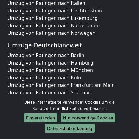
Umzug von Ratingen nach Italien
Umzug von Ratingen nach Liechtenstein
Umzug von Ratingen nach Luxemburg
Umzug von Ratingen nach Niederlande
Umzug von Ratingen nach Norwegen
Umzüge-Deutschlandweit
Umzug von Ratingen nach Berlin
Umzug von Ratingen nach Hamburg
Umzug von Ratingen nach München
Umzug von Ratingen nach Köln
Umzug von Ratingen nach Frankfurt am Main
Umzug von Ratingen nach Stuttgart
Umzug von Ratingen nach Düsseldorf
Diese Internetseite verwendet Cookies um die
Umzug von Ratingen nach Leipzig
Benutzerfreundlichkeit zu verbessern.
Umzug von Ratingen nach Dortmund
Einverstanden
Nur notwendige Cookies
Umzug von Ratingen nach Essen
Datenschutzerklärung
Umzug von Ratingen nach Bremen
Umzug von Ratingen nach Dresden