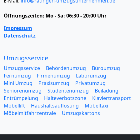
E-Mail:
info@ratingen-umzugsunternehmen.de
Öffnungszeiten:
Mo - Sa: 06:30 - 20:00 Uhr
Impressum
Datenschutz
Umzugsservice
Umzugsservice
Behördenumzug
Büroumzug
Fernumzug
Firmenumzug
Laborumzug
Mini Umzug
Praxisumzug
Privatumzug
Seniorenumzug
Studentenumzug
Beiladung
Entrümpelung
Halteverbotszone
Klaviertransport
Möbellift
Haushaltsauflösung
Möbeltaxi
Möbelmitfahrzentrale
Umzugskartons