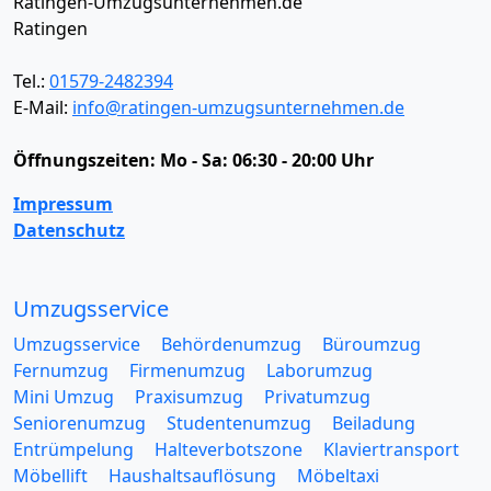
Ratingen-Umzugsunternehmen.de
Ratingen
Tel.:
01579-2482394
E-Mail:
info@ratingen-umzugsunternehmen.de
Öffnungszeiten:
Mo - Sa: 06:30 - 20:00 Uhr
Impressum
Datenschutz
Umzugsservice
Umzugsservice
Behördenumzug
Büroumzug
Fernumzug
Firmenumzug
Laborumzug
Mini Umzug
Praxisumzug
Privatumzug
Seniorenumzug
Studentenumzug
Beiladung
Entrümpelung
Halteverbotszone
Klaviertransport
Möbellift
Haushaltsauflösung
Möbeltaxi