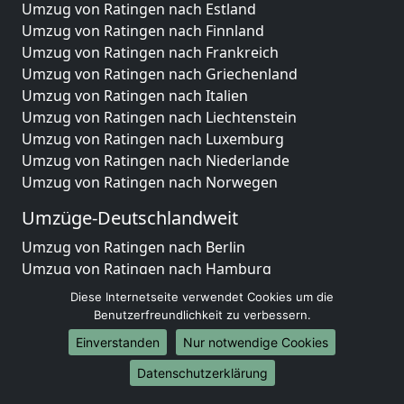
Umzug von Ratingen nach Estland
Umzug von Ratingen nach Finnland
Umzug von Ratingen nach Frankreich
Umzug von Ratingen nach Griechenland
Umzug von Ratingen nach Italien
Umzug von Ratingen nach Liechtenstein
Umzug von Ratingen nach Luxemburg
Umzug von Ratingen nach Niederlande
Umzug von Ratingen nach Norwegen
Umzüge-Deutschlandweit
Umzug von Ratingen nach Berlin
Umzug von Ratingen nach Hamburg
Umzug von Ratingen nach München
Diese Internetseite verwendet Cookies um die
Umzug von Ratingen nach Köln
Benutzerfreundlichkeit zu verbessern.
Umzug von Ratingen nach Frankfurt am Main
Einverstanden
Nur notwendige Cookies
Umzug von Ratingen nach Stuttgart
Datenschutzerklärung
Umzug von Ratingen nach Düsseldorf
Umzug von Ratingen nach Leipzig