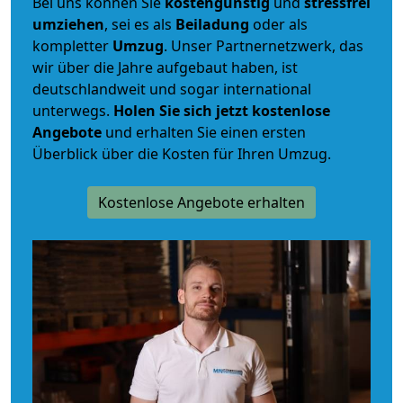
Bei uns können Sie
kostengünstig
und
stressfrei
umziehen
, sei es als
Beiladung
oder als
kompletter
Umzug
. Unser Partnernetzwerk, das
wir über die Jahre aufgebaut haben, ist
deutschlandweit und sogar international
unterwegs.
Holen Sie sich jetzt kostenlose
Angebote
und erhalten Sie einen ersten
Überblick über die Kosten für Ihren Umzug.
Kostenlose Angebote erhalten