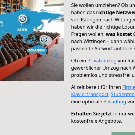
Sie wollen umziehen? Ob um
haben das
richtige Netzw
von Ratingen nach Wittingen
haben wir die richtige Lösu
Fragen wollen,
was kostet
nach Wittingen – dann wähl
passende Antwort auf Ihre 
Ob ein
Privatumzug
von Rat
gewerblicher Umzug nach W
problemlos und stressfrei 
Allzeit bereit für Ihren
Firm
Klaviertransport
,
Studente
eine optimale
Beiladung
von
Erhalten Sie jetzt
in nur we
kostenfreie Angebote.