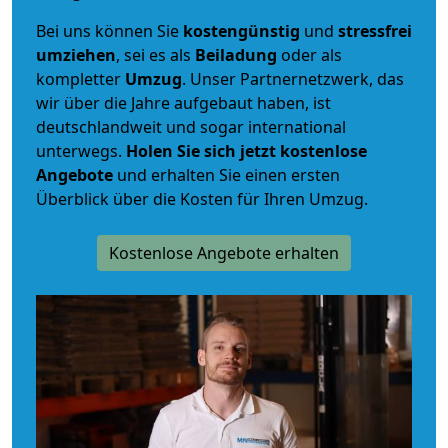
Bei uns können Sie
kostengünstig
und
stressfrei
umziehen
, sei es als
Beiladung
oder als
kompletter
Umzug
. Unser Partnernetzwerk, das
wir über die Jahre aufgebaut haben, ist
deutschlandweit und sogar international
unterwegs.
Holen Sie sich jetzt kostenlose
Angebote
und erhalten Sie einen ersten
Überblick über die Kosten für Ihren Umzug.
Kostenlose Angebote erhalten