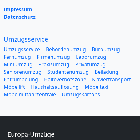
Impressum
Datenschutz
Umzugsservice
Umzugsservice
Behördenumzug
Büroumzug
Fernumzug
Firmenumzug
Laborumzug
Mini Umzug
Praxisumzug
Privatumzug
Seniorenumzug
Studentenumzug
Beiladung
Entrümpelung
Halteverbotszone
Klaviertransport
Möbellift
Haushaltsauflösung
Möbeltaxi
Möbelmitfahrzentrale
Umzugskartons
Europa-Umzüge