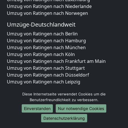
Umzug von Ratingen nach Niederlande
Umzug von Ratingen nach Norwegen
Umzüge-Deutschlandweit
Umzug von Ratingen nach Berlin
Umzug von Ratingen nach Hamburg
Umzug von Ratingen nach München
Umzug von Ratingen nach Köln
Umzug von Ratingen nach Frankfurt am Main
Umzug von Ratingen nach Stuttgart
Umzug von Ratingen nach Düsseldorf
Umzug von Ratingen nach Leipzig
Umzug von Ratingen nach Dortmund
Diese Internetseite verwendet Cookies um die
Umzug von Ratingen nach Essen
Benutzerfreundlichkeit zu verbessern.
Umzug von Ratingen nach Bremen
Umzug von Ratingen nach Dresden
Einverstanden
Nur notwendige Cookies
Umzug von Ratingen nach Hannover
Datenschutzerklärung
Umzug von Ratingen nach Nürnberg