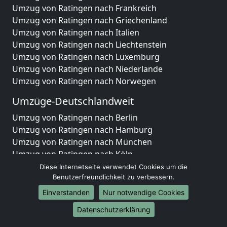
Umzug von Ratingen nach Frankreich
Umzug von Ratingen nach Griechenland
Umzug von Ratingen nach Italien
Umzug von Ratingen nach Liechtenstein
Umzug von Ratingen nach Luxemburg
Umzug von Ratingen nach Niederlande
Umzug von Ratingen nach Norwegen
Umzüge-Deutschlandweit
Umzug von Ratingen nach Berlin
Umzug von Ratingen nach Hamburg
Umzug von Ratingen nach München
Umzug von Ratingen nach Köln
Umzug von Ratingen nach Frankfurt am Main
Diese Internetseite verwendet Cookies um die
Umzug von Ratingen nach Stuttgart
Benutzerfreundlichkeit zu verbessern.
Umzug von Ratingen nach Düsseldorf
Einverstanden
Nur notwendige Cookies
Umzug von Ratingen nach Leipzig
Datenschutzerklärung
Umzug von Ratingen nach Dortmund
Umzug von Ratingen nach Essen