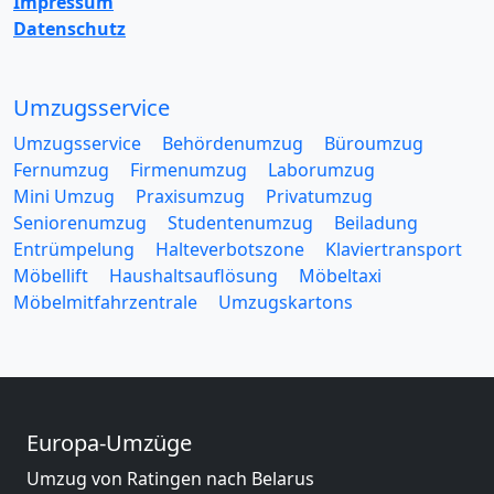
Impressum
Datenschutz
Umzugsservice
Umzugsservice
Behördenumzug
Büroumzug
Fernumzug
Firmenumzug
Laborumzug
Mini Umzug
Praxisumzug
Privatumzug
Seniorenumzug
Studentenumzug
Beiladung
Entrümpelung
Halteverbotszone
Klaviertransport
Möbellift
Haushaltsauflösung
Möbeltaxi
Möbelmitfahrzentrale
Umzugskartons
Europa-Umzüge
Umzug von Ratingen nach Belarus