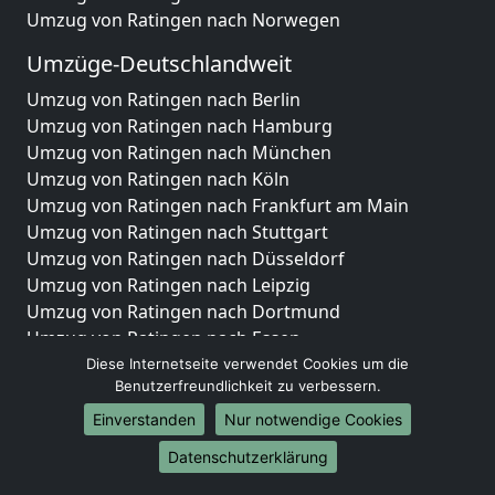
Umzug von Ratingen nach Norwegen
Umzüge-Deutschlandweit
Umzug von Ratingen nach Berlin
Umzug von Ratingen nach Hamburg
Umzug von Ratingen nach München
Umzug von Ratingen nach Köln
Umzug von Ratingen nach Frankfurt am Main
Umzug von Ratingen nach Stuttgart
Umzug von Ratingen nach Düsseldorf
Umzug von Ratingen nach Leipzig
Umzug von Ratingen nach Dortmund
Umzug von Ratingen nach Essen
Umzug von Ratingen nach Bremen
Diese Internetseite verwendet Cookies um die
Benutzerfreundlichkeit zu verbessern.
Umzug von Ratingen nach Dresden
Umzug von Ratingen nach Hannover
Einverstanden
Nur notwendige Cookies
Umzug von Ratingen nach Nürnberg
Datenschutzerklärung
Umzug von Ratingen nach Duisburg