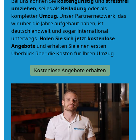
Bei uns können Sie
kostengünstig
und
stressfrei
umziehen
, sei es als
Beiladung
oder als
kompletter
Umzug
. Unser Partnernetzwerk, das
wir über die Jahre aufgebaut haben, ist
deutschlandweit und sogar international
unterwegs.
Holen Sie sich jetzt kostenlose
Angebote
und erhalten Sie einen ersten
Überblick über die Kosten für Ihren Umzug.
Kostenlose Angebote erhalten