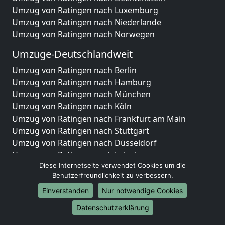
Umzug von Ratingen nach Luxemburg
Umzug von Ratingen nach Niederlande
Umzug von Ratingen nach Norwegen
Umzüge-Deutschlandweit
Umzug von Ratingen nach Berlin
Umzug von Ratingen nach Hamburg
Umzug von Ratingen nach München
Umzug von Ratingen nach Köln
Umzug von Ratingen nach Frankfurt am Main
Umzug von Ratingen nach Stuttgart
Umzug von Ratingen nach Düsseldorf
Umzug von Ratingen nach Leipzig
Diese Internetseite verwendet Cookies um die
Umzug von Ratingen nach Dortmund
Benutzerfreundlichkeit zu verbessern.
Umzug von Ratingen nach Essen
Umzug von Ratingen nach Bremen
Einverstanden
Nur notwendige Cookies
Umzug von Ratingen nach Dresden
Datenschutzerklärung
Umzug von Ratingen nach Hannover