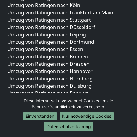
Umzug von Ratingen nach Köln
Umzug von Ratingen nach Frankfurt am Main
Umzug von Ratingen nach Stuttgart
Umzug von Ratingen nach Düsseldorf
Umzug von Ratingen nach Leipzig
Umzug von Ratingen nach Dortmund
Umzug von Ratingen nach Essen
Umzug von Ratingen nach Bremen
Umzug von Ratingen nach Dresden
Umzug von Ratingen nach Hannover
Umzug von Ratingen nach Nürnberg
Umzug von Ratingen nach Duisburg
Umzug von Ratingen nach Bochum
Umzug von Ratingen nach Wuppertal
Diese Internetseite verwendet Cookies um die
Benutzerfreundlichkeit zu verbessern.
Umzug von Ratingen nach Bielefeld
Umzug von Ratingen nach Bonn
Einverstanden
Nur notwendige Cookies
Umzug von Ratingen nach Münster
Datenschutzerklärung
Internationale-Umzüge