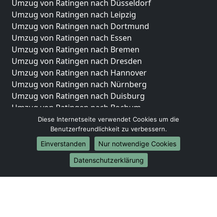
Umzug von Ratingen nach Düsseldorf
Umzug von Ratingen nach Leipzig
Umzug von Ratingen nach Dortmund
Umzug von Ratingen nach Essen
Umzug von Ratingen nach Bremen
Umzug von Ratingen nach Dresden
Umzug von Ratingen nach Hannover
Umzug von Ratingen nach Nürnberg
Umzug von Ratingen nach Duisburg
Umzug von Ratingen nach Bochum
Umzug von Ratingen nach Wuppertal
Diese Internetseite verwendet Cookies um die
Benutzerfreundlichkeit zu verbessern.
Umzug von Ratingen nach Bielefeld
Umzug von Ratingen nach Bonn
Einverstanden
Nur notwendige Cookies
Umzug von Ratingen nach Münster
Datenschutzerklärung
Internationale-Umzüge
Umzug von Ratingen nach Brasilien
Umzug von Ratingen nach Brunei Darussalam
Umzug von Ratingen nach Burkina Faso